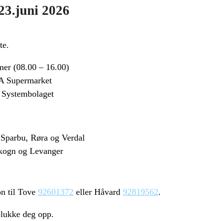
23.juni 2026
te.
imer (08.00 – 16.00)
CA Supermarket
d Systembolaget
a Sparbu, Røra og Verdal
Skogn og Levanger
on til Tove
92601372
eller Håvard
92819562
.
 plukke deg opp.