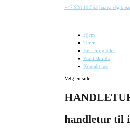
+47 928 19 562
haavard@buss
Hjem
Turer
Busser og biler
Praktisk info
Kontakt oss
Velg en side
HANDLETUR
handletur til