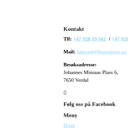
Kontakt
Tlf:
+47 928 19 562
/
+47 92
Mail:
haavard@bussogtaxi.no
Besøksadresse:
Johannes Minsaas Plass 6,
7650 Verdal

Følg oss på Facebook
Meny
Hjem