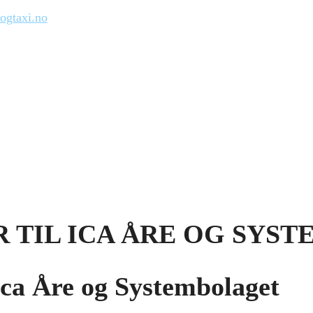
ogtaxi.no
 TIL ICA ÅRE OG SYS
 ica Åre og Systembolaget